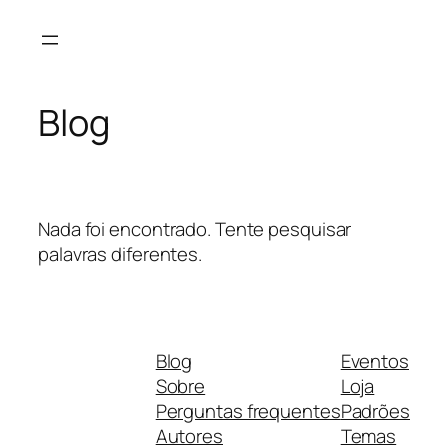
Pular
para
o
conteúdo
Blog
Nada foi encontrado. Tente pesquisar
palavras diferentes.
Blog
Eventos
Sobre
Loja
Perguntas frequentes
Padrões
Autores
Temas